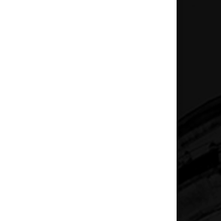
Sosyal Medyadan Takip Edin!
Facebook
Instagram
Linkedin
İLETİŞİM
ferideturkerr@gmail.com
HİZMETLERİM