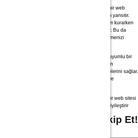
4.Marka İmajını Güçlendirir
: Responsive uyumlu bir web
sitesi, markanızın profesyonel ve modern bir imajını yansıtır.
Kullanıcılar, mobil uyumlu bir web sitesiyle etkileşim kurarken
markanızın güvenilirliğini ve yenilikçiliğini algılarlar. Bu da
marka imajınızı güçlendirir ve rekabetin önüne geçmenizi
sağlar.
5.Daha Yüksek Dönüşüm Oranları
: Responsive uyumlu bir
web sitesi, kullanıcıların sitenizde daha fazla zaman
geçirmelerini ve istedikleri eylemleri gerçekleştirmelerini sağlar.
Bu, dönüşüm oranlarını artırır, satışları teşvik eder ve
işletmenizin başarısını destekler.
Sonuç olarak, responsive uyumluluk günümüzde bir web sitesi
için vazgeçilmez bir özelliktir. Kullanıcı deneyimini iyileştirir
Beni Takip Et!
Facebook
Instagram
Linkedin