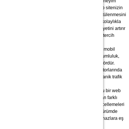
sitelerinde hızlı, akıcı ve kullanıcı dostu bir deneyim
yaşamak isterler. Responsive uyumluluk, web sitenizin
farklı cihazlarda mükemmel bir şekilde görüntülenmesini
sağlayarak, kullanıcıların istedikleri bilgilere kolaylıkla
ulaşmalarını sağlar. Bu da kullanıcı memnuniyetini artırır
ve sitenizin ziyaretçiler tarafından daha fazla tercih
edilmesini sağlar.
SEO Performansını Artırır:
Arama motorları, mobil
uyumlu web sitelerini tercih eder ve mobil uyumluluk,
SEO performansınızı etkileyen önemli bir faktördür.
Responsive uyumlu bir web sitesi, arama motorlarında
daha iyi sıralama elde etmenizi sağlar ve organik trafik
çekme potansiyelinizi artırır.
3.Teknik Bakımı Kolaylaştırır
: Responsive uyumlu bir web
sitesi, birden çok sürüm veya alt sayfa oluşturmadan farklı
cihazlara uyum sağlar. Bu da teknik bakımı ve güncellemeleri
kolaylaştırır. Tüm içeriklerin ve özelliklerin tek bir sürümde
tutulması, güncellemelerin ve değişikliklerin tüm cihazlara eş
zamanlı olarak uygulanabilmesini sağlar.