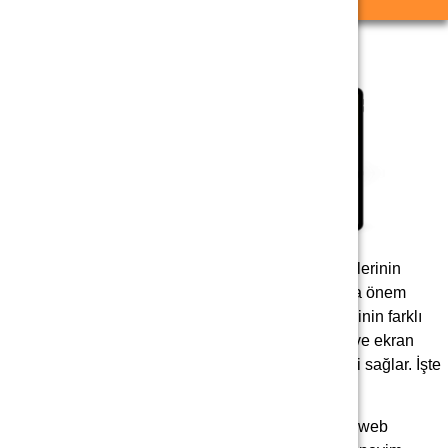
Mobil cihazların yaygınlaşmasıyla birlikte, web sitelerinin
responsive (duyarlı) uyumluluğu giderek daha fazla önem
kazanmaktadır. Responsive uyumluluk, web sitelerinin farklı
cihazlarda (bilgisayarlar, tabletler, akıllı telefonlar) ve ekran
boyutlarında sorunsuz bir şekilde görüntülenmesini sağlar. İşte
responsive uyumluluğun önemi ve avantajları:
Kullanıcı Deneyimini Geliştirir:
Kullanıcılar, web