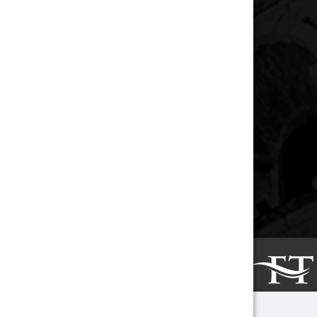
Web Sitesi Tasarımı
Sosyal Medya Yönetimi
Destek & Bakım
Responsive Uyumluluk
Logo ve Kartvizit Tasarımı
KURUMSAL
Hakkımda
Çalışmalarım
İletişim
Copyright © 2023